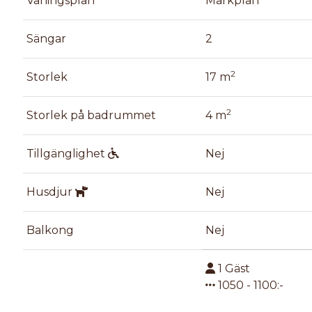
Våningsplan
Markplan
Sängar
2
2
Storlek
17 m
2
Storlek på badrummet
4 m
Tillgänglighet
Nej
Husdjur
Nej
Balkong
Nej
1
Gäst
1050
-
1100
:-