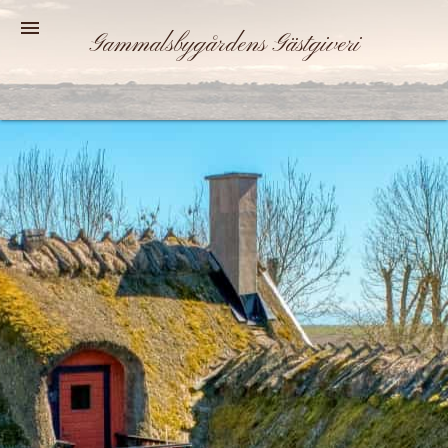
menu
Gammalsbygårdens Gästgiveri