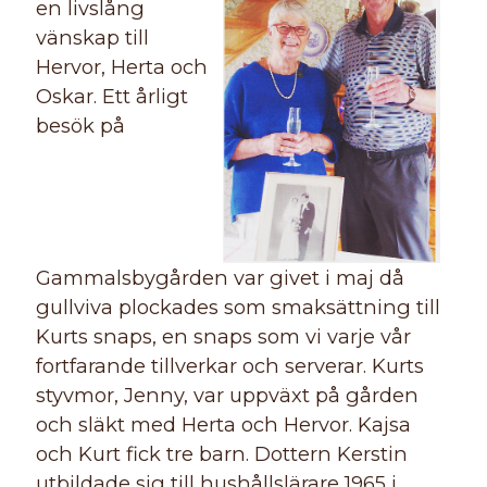
en livslång
vänskap till
Hervor, Herta och
Oskar. Ett årligt
besök på
Gammalsbygården var givet i maj då
gullviva plockades som smaksättning till
Kurts snaps, en snaps som vi varje vår
fortfarande tillverkar och serverar. Kurts
styvmor, Jenny, var uppväxt på gården
och släkt med Herta och Hervor. Kajsa
och Kurt fick tre barn. Dottern Kerstin
utbildade sig till hushållslärare 1965 i