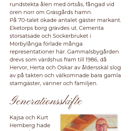
rundstekta ålen med örtsås, fångad vid
ören norr om Gräsgårds hamn.
På 70-talet ökade antalet gäster markant.
Eketorps borg grävdes ut. Cementa
storsatsade och Sockerbruket i
Mörbylånga förlade många
representationer här. Gammalsbygården
drevs som värdshus fram till 1986, då
Hervor, Herta och Oskar av åldersskäl slog
av på takten och välkomnade bara gamla
stamgäster, vänner och familjen.
Generationsskifte
Kajsa och Kurt
Hemberg hade